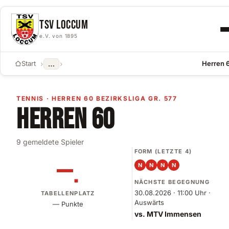
Skip to content
TSV LOCCUM
e.V. von 1895
Start
›
›
Herren 
…
TENNIS · HERREN 60 BEZIRKSLIGA GR. 577
HERREN 60
9 gemeldete Spieler
FORM (LETZTE 4)
—.
N
N
N
N
NÄCHSTE BEGEGNUNG
30.08.2026 · 11:00 Uhr ·
TABELLENPLATZ
Auswärts
— Punkte
vs. MTV Immensen