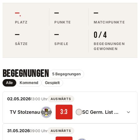
—.
—
—
PLATZ
PUNKTE
MATCHPUNKTE
—
—
0 / 4
SÄTZE
SPIELE
BEGEGNUNGEN
GEWONNEN
BEGEGNUNGEN
5 Begegnungen
Alle
Kommend
Gespielt
02.05.2026
13:00 Uhr
AUSWÄRTS
3:3
TV Stolzenau
SC Germ. List Hannover
31.05.2026
09:00 Uhr
ENDSTAND
AUSWÄRTS
SÄTZE
3:3
Matchpunkte
7:7