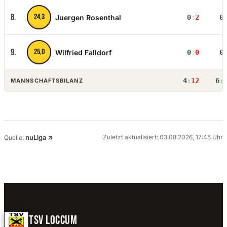
8.
24,3
Juergen Rosenthal
0
:
2
0
9.
25,0
Wilfried Falldorf
0
:
0
0
4
:
12
6
:
MANNSCHAFTSBILANZ
nuLiga ↗
Zuletzt aktualisiert: 03.08.2026, 17:45 Uhr
Quelle:
TSV LOCCUM